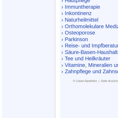
› Hautpflege
› Immuntherapie
› Inkontinenz
› Naturheilmittel
› Orthomolekulare Medi
› Osteoporose
› Parkinson
› Reise- und Impfberat
› Säure-Basen-Haushalt
› Tee und Heilkräuter
› Vitamine, Mineralien
› Zahnpflege und Zahns
©
Löwen Apotheke
|
Seite drucke