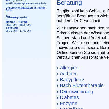
+49 (0)2206 22 23
Beratung
info@loewen-apotheke-overath.de
Unsere Kontaktdaten auf einen
Es gibt wohl kein Gebiet, au
Blick
sorgfältige Beratung so wicht
Öffnungszeiten:
auf dem der Gesundheit.
Montag - Freitag:
08:30 Uhr - 18:30 Uhr
Wir beantworten nach den n
Samstag:
08:30 Uhr - 13:00 Uhr
Erkenntnissen der Wissensc
Sachverstand und Anteilnah
Fragen. Wir bieten Ihnen ein
individuelle qualifizierte B
Online können Sie sich mit e
vertraulichen Aussprache ve
› Allergien
› Asthma
› Babypflege
› Bach-Blütentherapie
› Darmsanierung
› Diabetes
› Enzyme