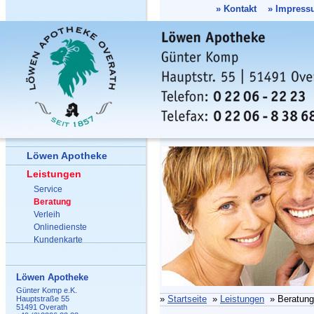
»
Kontakt
»
Impress
Löwen Apotheke
Leistungen
Service
Beratung
Verleih
Onlinedienste
Kundenkarte
Löwen Apotheke
Günter Komp e.K.
»
Startseite
»
Leistungen
» Beratung
Hauptstraße 55
51491 Overath