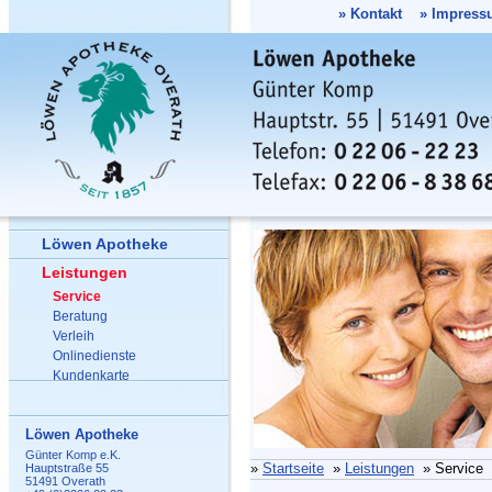
»
Kontakt
»
Impress
Löwen Apotheke
Leistungen
Service
Beratung
Verleih
Onlinedienste
Kundenkarte
Löwen Apotheke
Günter Komp e.K.
»
Startseite
»
Leistungen
» Service
Hauptstraße 55
51491 Overath