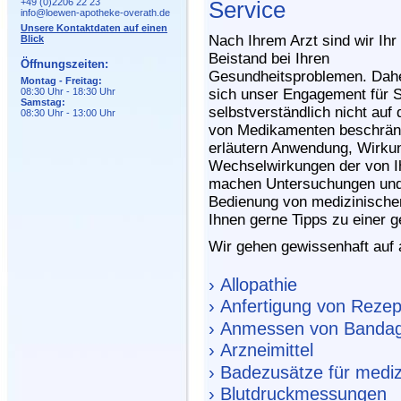
+49 (0)2206 22 23
Service
info@loewen-apotheke-overath.de
Unsere Kontaktdaten auf einen
Nach Ihrem Arzt sind wir Ihr 
Blick
Beistand bei Ihren
Öffnungszeiten:
Gesundheitsproblemen. Dah
Montag - Freitag:
08:30 Uhr - 18:30 Uhr
sich unser Engagement für S
Samstag:
selbstverständlich nicht auf
08:30 Uhr - 13:00 Uhr
von Medikamenten beschrän
erläutern Anwendung, Wirku
Wechselwirkungen der von Ih
machen Untersuchungen und T
Bedienung von medizinischen
Ihnen gerne Tipps zu einer
Wir gehen gewissenhaft auf a
› Allopathie
› Anfertigung von Reze
› Anmessen von Banda
› Arzneimittel
› Badezusätze für medi
› Blutdruckmessungen