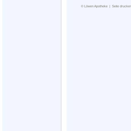
©
Löwen Apotheke
|
Seite drucke