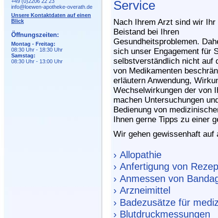
+49 (0)2206 22 23
Service
info@loewen-apotheke-overath.de
Unsere Kontaktdaten auf einen
Nach Ihrem Arzt sind wir Ihr 
Blick
Beistand bei Ihren
Öffnungszeiten:
Gesundheitsproblemen. Dah
Montag - Freitag:
08:30 Uhr - 18:30 Uhr
sich unser Engagement für S
Samstag:
selbstverständlich nicht auf
08:30 Uhr - 13:00 Uhr
von Medikamenten beschrän
erläutern Anwendung, Wirku
Wechselwirkungen der von Ih
machen Untersuchungen und T
Bedienung von medizinischen
Ihnen gerne Tipps zu einer
Wir gehen gewissenhaft auf a
› Allopathie
› Anfertigung von Reze
› Anmessen von Banda
› Arzneimittel
› Badezusätze für medi
› Blutdruckmessungen