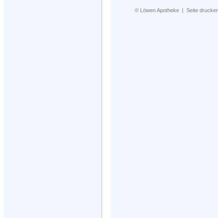
©
Löwen Apotheke
|
Seite drucke