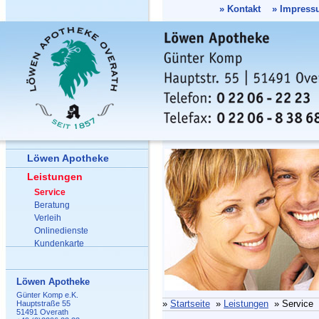
»
Kontakt
»
Impress
Löwen Apotheke
Leistungen
Service
Beratung
Verleih
Onlinedienste
Kundenkarte
Löwen Apotheke
Günter Komp e.K.
»
Startseite
»
Leistungen
» Service
Hauptstraße 55
51491 Overath