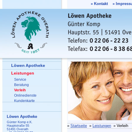
»
Kontakt
»
Impress
Löwen Apotheke
Leistungen
Service
Beratung
Verleih
Onlinedienste
Kundenkarte
Löwen Apotheke
Günter Komp e.K.
»
Startseite
»
Leistungen
» Verleih
Hauptstraße 55
51491 Overath