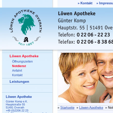
»
Kontakt
»
Impress
Löwen Apotheke
Öffnungszeiten
Notdienst
Anfahrt
Kontakt
Leistungen
Löwen Apotheke
Günter Komp e.K.
Hauptstraße 55
»
Startseite
»
Löwen Apotheke
» Not
51491 Overath
+49 (0)2206 22 23